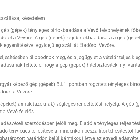
tszállása, késedelem
gép (gépek) tényleges birtokbaadása a Vevő telephelyének főbejá
ladóról a Vevőre. A gép (gépek) jogi birtokbaadására a gép (gépek)
iegyenlítésével egyidejűleg száll át Eladóról Vevőre.
ljesítésében állapodnak meg, és a jogügylet a vételár teljes kie
adásának feltétele, hogy a gép (gépek) hitelbiztosítéki nyilván
rgyát képező gép (gépek) B.I.1. pontban rögzített tényleges bir
adóról a Vevőre.
(gépeket) annak (azoknak) végleges rendeltetési helyéig. A gép 
 a Vevő felelős.
i adásvételi szerződésben jelöli meg. Eladó a tényleges teljesíté
ladó tényleges teljesítése a mindenkori beszállítói teljesítéstől 
határozott határidőn belül bármikor, illetve az egyedi adásvét