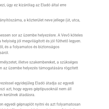
i, úgy ez kizárólag az Eladó által erre
yítószáma, a közterület neve jellege (út, utca,
hessen sor az üzembe helyezésre. A Vevő köteles
elyiség jól megvilágított és jól fűthető legyen.
ől, és a folyamatos és biztonságos
sáról.
élyzetet, illetve szakembereket, a szükséges
en az üzembe helyezés támogatására rögzített
ezéssel egyidejűleg Eladó átadja az egyedi
zi azt, hogy egyes géptípusoknál nem áll
n kerülnek átadásra.
en egyedi gépnaplót nyitni és azt folyamatosan