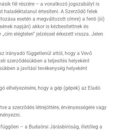
 másik fél részére – a vonatkozó jogszabályt is
 haladéktalanul értesíteni. A Szerződő felek
zása esetén a megváltozott címre) a fenti (iii)
ésének napján) akkor is kézbesítettnek és
 „cím elégtelen” jelzéssel érkezett vissza. Jelen
az irányadó függetlenül attól, hogy a Vevő
eli szerződésükben a teljesítés helyeként
désükben a javítási tevékenység helyeként
ogó elhelyezésére, hogy a gép (gépek) az Eladó
tve a szerződés létrejöttére, érvényességére vagy
eményezni.
 függően – a Budaörsi Járásbíróság, illetőleg a