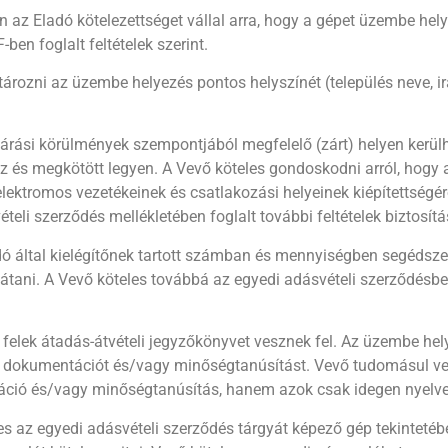
z Eladó kötelezettséget vállal arra, hogy a gépet üzembe helyez
ben foglalt feltételek szerint.
ozni az üzembe helyezés pontos helyszínét (település neve, irán
járási körülmények szempontjából megfelelő (zárt) helyen kerül
 és megkötött legyen. A Vevő köteles gondoskodni arról, hogy a h
ektromos vezetékeinek és csatlakozási helyeinek kiépítettségér
ételi szerződés mellékletében foglalt további feltételek biztosítá
 által kielégítőnek tartott számban és mennyiségben segédszem
átani. A Vevő köteles továbbá az egyedi adásvételi szerződésb
elek átadás-átvételi jegyzőkönyvet vesznek fel. Az üzembe hely
dokumentációt és/vagy minőségtanúsítást. Vevő tudomásul ves
ció és/vagy minőségtanúsítás, hanem azok csak idegen nyelve
s az egyedi adásvételi szerződés tárgyát képező gép tekintetéb