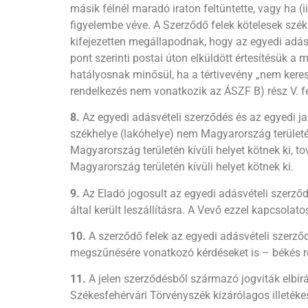
másik félnél maradó iraton feltüntette, vagy ha (i
figyelembe véve. A Szerződő felek kötelesek szé
kifejezetten megállapodnak, hogy az egyedi adásv
pont szerinti postai úton elküldött értesítésük a
hatályosnak minősül, ha a tértivevény „nem kereste
rendelkezés nem vonatkozik az ÁSZF B) rész V. fej
8.
Az egyedi adásvételi szerződés és az egyedi ja
székhelye (lakóhelye) nem Magyarország területén
Magyarország területén kívüli helyet kötnek ki, t
Magyarország területén kívüli helyet kötnek ki.
9.
Az Eladó jogosult az egyedi adásvételi szerződé
által került leszállításra. A Vevő ezzel kapcsolat
10.
A szerződő felek az egyedi adásvételi szerződ
megszűnésére vonatkozó kérdéseket is – békés re
11.
A jelen szerződésből származó jogviták elbírá
Székesfehérvári Törvényszék kizárólagos illeték