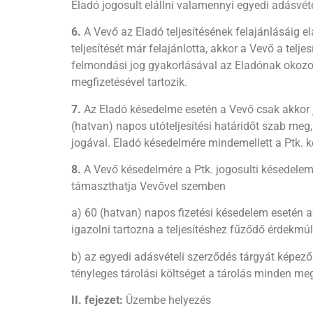
Eladó jogosult elállni valamennyi egyedi adásvéte
6.
A Vevő az Eladó teljesítésének felajánlásáig elá
teljesítését már felajánlotta, akkor a Vevő a tel
felmondási jog gyakorlásával az Eladónak okozott
megfizetésével tartozik.
7.
Az Eladó késedelme esetén a Vevő csak akkor jo
(hatvan) napos utóteljesítési határidőt szab meg, é
jogával. Eladó késedelmére mindemellett a Ptk. k
8.
A Vevő késedelmére a Ptk. jogosulti késedelemr
támaszthatja Vevővel szemben
a) 60 (hatvan) napos fizetési késedelem esetén a
igazolni tartozna a teljesítéshez fűződő érdekmú
b) az egyedi adásvételi szerződés tárgyát képező
tényleges tárolási költséget a tárolás minden meg
II. fejezet:
Üzembe helyezés