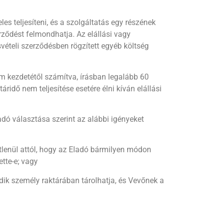
es teljesíteni, és a szolgáltatás egy részének
erződést felmondhatja. Az elállási vagy
vételi szerződésben rögzített egyéb költség
em kezdetétől számítva, írásban legalább 60
áridő nem teljesítése esetére élni kíván elállási
dó választása szerint az alábbi igényeket
etlenül attól, hogy az Eladó bármilyen módon
tte-e; vagy
dik személy raktárában tárolhatja, és Vevőnek a