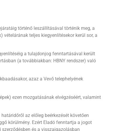
ratáig történő leszállításával történik meg, a
 vételárának teljes kiegyenlítésekor kerül sor, a
gyenlítéséig a tulajdonjog fenntartásával került
tartásban (a továbbiakban: HBNY rendszer) való
tokbaadásakor, azaz a Vevő telephelyének
(gépek) ezen mozgatásának elvégzéséért, valamint
si határidőről az előleg beérkezését követően
függő körülmény. Ezért Eladó fenntartja a jogot
eli szerződésben és a visszaigazolásban