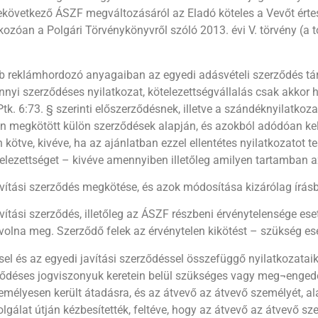
 bekövetkező ÁSZF megváltozásáról az Eladó köteles a Vevőt ért
ozóan a Polgári Törvénykönyvről szóló 2013. évi V. törvény (a t
éb reklámhordozó anyagaiban az egyedi adásvételi szerződés t
yi szerződéses nyilatkozat, kötelezettségvállalás csak akkor h
k. 6:73. § szerinti előszerződésnek, illetve a szándéknyilatkoza
an megkötött külön szerződések alapján, és azokból adódóan kelet
 kötve, kivéve, ha az ajánlatban ezzel ellentétes nyilatkozatot t
elezettséget – kivéve amennyiben illetőleg amilyen tartamban a
vítási szerződés megkötése, és azok módosítása kizárólag írásb
vítási szerződés, illetőleg az ÁSZF részbeni érvénytelensége es
 volna meg. Szerződő felek az érvénytelen kikötést – szükség ese
l és az egyedi javítási szerződéssel összefüggő nyilatkozataika
ődéses jogviszonyuk keretein belül szükséges vagy meg¬engedett
emélyesen került átadásra, és az átvevő az átvevő személyét, aláí
olgálat útján kézbesítették, feltéve, hogy az átvevő az átvevő sze