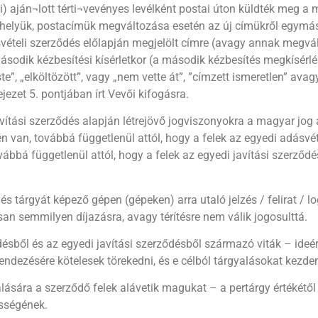
ii) aján¬lott térti¬vevényes levélként postai úton küldték meg a
khelyük, postacímük megváltozása esetén az új címükről egymást
ételi szerződés előlapján megjelölt címre (avagy annak megválto
 második kézbesítési kísérletkor (a második kézbesítés megkísérl
”, „elköltözött”, vagy „nem vette át”, ”címzett ismeretlen” avagy
ezet 5. pontjában írt Vevői kifogásra.
vítási szerződés alapján létrejövő jogviszonyokra a magyar jog 
 van, továbbá függetlenül attól, hogy a felek az egyedi adásvét
ovábbá függetlenül attól, hogy a felek az egyedi javítási szerző
s tárgyát képező gépen (gépeken) arra utaló jelzés / felirat / l
osan semmilyen díjazásra, avagy térítésre nem válik jogosulttá.
ésből és az egyedi javítási szerződésből származó viták – ideér
ndezésére kötelesek törekedni, és e célból tárgyalásokat kezd
lására a szerződő felek alávetik magukat – a pertárgy értékétől
ességének.