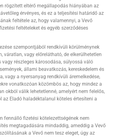
ben rögzített eltérő megállapodás hiányában az
etőleg érvényes, és ez a teljesítési határidő az
ásának feltétele az, hogy valamennyi, a Vevő
izetési feltételeket és egyéb szerződéses
lmezése szempontjából rendkívüli körülménynek
áratlan, vagy előrelátható, de elkerülhetetlen
ós vagy részleges károsodása, súlyossá váló
események, állami beavatkozás, kereskedelem és
ya, vagy a nyersanyag rendkívüli áremelkedése,
entiekre vonatkozóan közömbös az, hogy mindez a
n okból válik lehetetlenné, amelyért nem felelős,
l az Eladó haladéktalanul köteles értesíteni a
 fennálló fizetési kötelezettségének nem
ljesítés megtagadására mindaddig, ameddig a Vevő
lszólításának a Vevő nem tesz eleget, úgy az