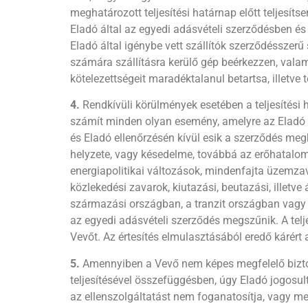
meghatározott teljesítési határnap előtt teljesí
Eladó által az egyedi adásvételi szerződésben és 
Eladó által igénybe vett szállítók szerződésszerű
számára szállításra kerülő gép beérkezzen, valami
kötelezettségeit maradéktalanul betartsa, illetve te
4.
Rendkívüli körülmények esetében a teljesítési
számít minden olyan esemény, amelyre az Eladó se
és Eladó ellenőrzésén kívül esik a szerződés meg
helyzete, vagy késedelme, továbbá az erőhatalom
energiapolitikai változások, mindenfajta üzemza
közlekedési zavarok, kiutazási, beutazási, illet
származási országban, a tranzit országban vagy a 
az egyedi adásvételi szerződés megszűnik. A telje
Vevőt. Az értesítés elmulasztásából eredő kárért 
5.
Amennyiben a Vevő nem képes megfelelő biztosí
teljesítésével összefüggésben, úgy Eladó jogosu
az ellenszolgáltatást nem foganatosítja, vagy me