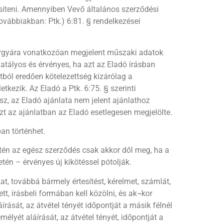
esíteni. Amennyiben Vevő általános szerződési
ovábbiakban: Ptk.) 6:81. § rendelkezései
árgyára vonatkozóan megjelent műszaki adatok
atályos és érvényes, ha azt az Eladó írásban
tból eredően kötelezettség kizárólag a
kezik. Az Eladó a Ptk. 6:75. § szerinti
esz, az Eladó ajánlata nem jelent ajánlathoz
zt az ajánlatban az Eladó esetlegesen megjelölte.
an történhet.
etén az egész szerződés csak akkor dől meg, ha a
tén – érvényes új kikötéssel pótolják.
t, továbbá bármely értesítést, kérelmet, számlát,
, írásbeli formában kell közölni, és ak¬kor
rását, az átvétel tényét időpontját a másik félnél
mélyét aláírását, az átvétel tényét, időpontját a