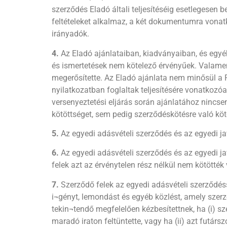
szerződés Eladó általi teljesítéséig esetlegesen
feltételeket alkalmaz, a két dokumentumra vonatk
irányadók.
4.
Az Eladó ajánlataiban, kiadványaiban, és egy
és ismertetések nem kötelező érvényűek. Valamenn
megerősítette. Az Eladó ajánlata nem minősül a Pt
nyilatkozatban foglaltak teljesítésére vonatkozó
versenyeztetési eljárás során ajánlatához nincsen
kötöttséget, sem pedig szerződéskötésre való köt
5.
Az egyedi adásvételi szerződés és az egyedi ja
6.
Az egyedi adásvételi szerződés és az egyedi ja
felek azt az érvénytelen rész nélkül nem kötötték
7.
Szerződő felek az egyedi adásvételi szerződésse
i¬gényt, lemondást és egyéb közlést, amely szerz
tekin¬tendő megfelelően kézbesítettnek, ha (i) sz
maradó iraton feltüntette, vagy ha (ii) azt futársz