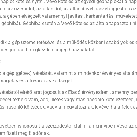
naplót köteles nyitni. Vevő köteles az egyedi gépnaplókat a na
i az üzemidőt, az állásidőt, az állásidővel összefüggésben azt 
a, a gépen elvégzett valamennyi javítási, karbantartási művelet
 géphibát. Géphiba esetén a Vevő köteles az általa tapasztalt hi
k a gép üzemeltetésével és a működés közbeni szabályok és elő
etően jogosult megkezdeni a gép használatát.
k
 a gép (gépek) vételárát, valamint a mindenkor érvényes általános
agolás és a fuvarozás költségét.
elártól eltérő árat jogosult az Eladó érvényesíteni, amennyibe
dését terhelő vám, adó, illeték vagy más hasonló kötelezettség,
hasonló költségek, vagy a megváltoznak, kivéve, ha a felek az 
övetően is jogosult a szerződéstől elállni, amennyiben Vevő az e
em fizeti meg Eladónak.