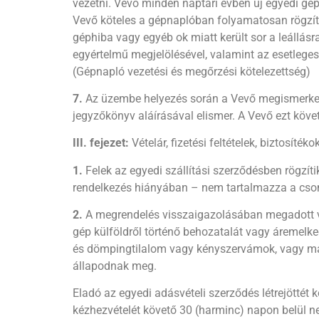
vezetni. Vevő minden naptári évben új egyedi gép
Vevő köteles a gépnaplóban folyamatosan rögzíten
géphiba vagy egyéb ok miatt került sor a leállásr
egyértelmű megjelölésével, valamint az esetleges
(Gépnapló vezetési és megőrzési kötelezettség)
7.
Az üzembe helyezés során a Vevő megismerkedi
jegyzőkönyv aláírásával elismer. A Vevő ezt köv
III. fejezet:
Vételár, fizetési feltételek, biztosítéko
1.
Felek az egyedi szállítási szerződésben rögzítik
rendelkezés hiányában – nem tartalmazza a csom
2.
A megrendelés visszaigazolásában megadott vét
gép külföldről történő behozatalát vagy áremelke
és dömpingtilalom vagy kényszervámok, vagy más 
állapodnak meg.
Eladó az egyedi adásvételi szerződés létrejöttét k
kézhezvételét követő 30 (harminc) napon belül n