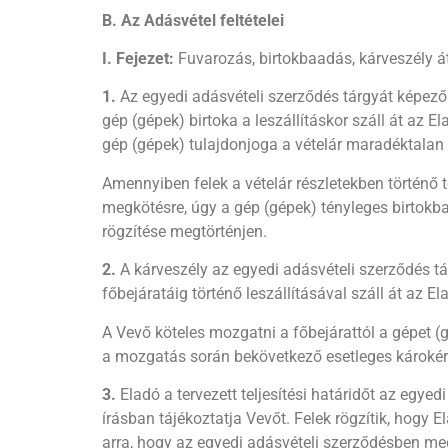
B. Az Adásvétel feltételei
I. Fejezet:
Fuvarozás, birtokbaadás, kárveszély á
1.
Az egyedi adásvételi szerződés tárgyát képező 
gép (gépek) birtoka a leszállításkor száll át az E
gép (gépek) tulajdonjoga a vételár maradéktalan k
Amennyiben felek a vételár részletekben történő te
megkötésre, úgy a gép (gépek) tényleges birtokba
rögzítése megtörténjen.
2.
A kárveszély az egyedi adásvételi szerződés tá
főbejáratáig történő leszállításával száll át az El
A Vevő köteles mozgatni a főbejárattól a gépet 
a mozgatás során bekövetkező esetleges károkért
3.
Eladó a tervezett teljesítési határidőt az egyed
írásban tájékoztatja Vevőt. Felek rögzítik, hogy E
arra, hogy az egyedi adásvételi szerződésben meg