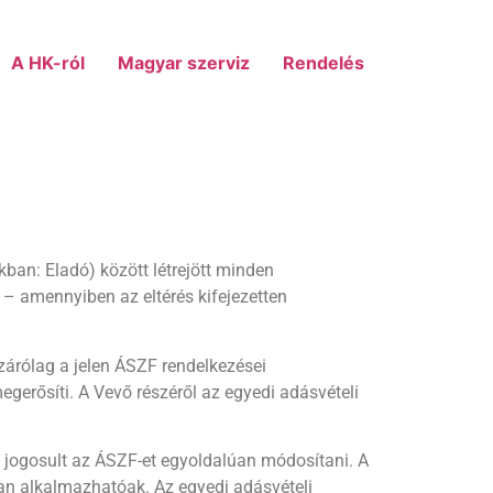
A HK-ról
Magyar szerviz
Rendelés
kban: Eladó) között létrejött minden
– amennyiben az eltérés kifejezetten
zárólag a jelen ÁSZF rendelkezései
erősíti. A Vevő részéről az egyedi adásvételi
 jogosult az ÁSZF-et egyoldalúan módosítani. A
an alkalmazhatóak. Az egyedi adásvételi