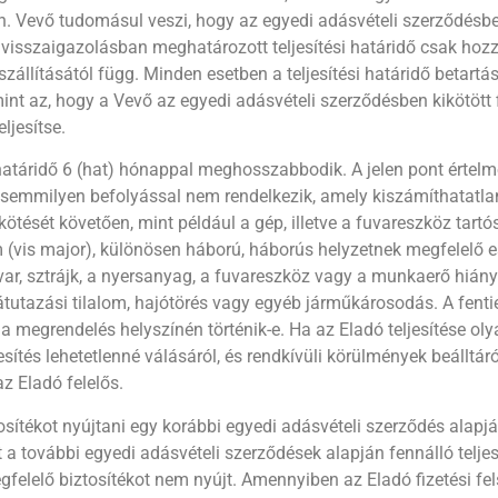
tsen. Vevő tudomásul veszi, hogy az egyedi adásvételi szerződés
visszaigazolásban meghatározott teljesítési határidő csak hozzáv
 szállításától függ. Minden esetben a teljesítési határidő betart
nt az, hogy a Vevő az egyedi adásvételi szerződésben kikötött f
ljesítse.
 határidő 6 (hat) hónappal meghosszabbodik. A jelen pont érte
mmilyen befolyással nem rendelkezik, amely kiszámíthatatlan, v
kötését követően, mint például a gép, illetve a fuvareszköz tart
 (vis major), különösen háború, háborús helyzetnek megfelelő 
var, sztrájk, a nyersanyag, a fuvareszköz vagy a munkaerő hián
ve átutazási tilalom, hajótörés vagy egyéb járműkárosodás. A f
megrendelés helyszínén történik-e. Ha az Eladó teljesítése olya
sítés lehetetlenné válásáról, és rendkívüli körülmények beálltáró
az Eladó felelős.
tékot nyújtani egy korábbi egyedi adásvételi szerződés alapján
lt a további egyedi adásvételi szerződések alapján fennálló te
gfelelő biztosítékot nem nyújt. Amennyiben az Eladó fizetési fe