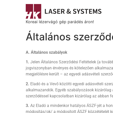
Koreai lézervágó gép parádés áron!
Általános szerződé
A. Általános szabályok
1.
Jelen Általános Szerződési Feltételek (a tová
jogviszonyban érvényes és kötelezően alkalmazan
megjelölésre került – az egyedi adásvételi szerz
2.
Eladó és a Vevő közötti egyedi adásvételi szer
alkalmazandók. Egyéb szabályozások kizárólag ak
szerződéssel kapcsolatban kizárólag az abban fel
3.
Az Eladó a mindenkor hatályos ÁSZF-jét a hon
módosítás/ok/ a módosított ÁSZF közzétételét k