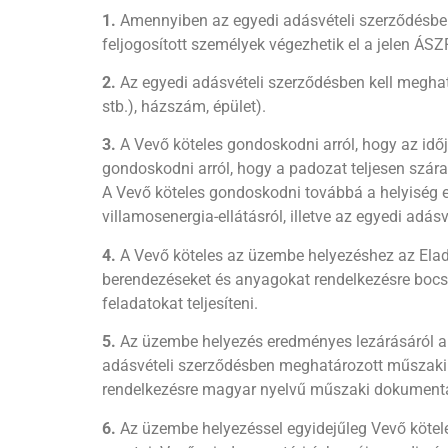
1.
Amennyiben az egyedi adásvételi szerződésben a
feljogosított személyek végezhetik el a jelen ÁSZF-
2.
Az egyedi adásvételi szerződésben kell meghatár
stb.), házszám, épület).
3.
A Vevő köteles gondoskodni arról, hogy az idő
gondoskodni arról, hogy a padozat teljesen száraz
A Vevő köteles gondoskodni továbbá a helyiség el
villamosenergia-ellátásról, illetve az egyedi adásv
4.
A Vevő köteles az üzembe helyezéshez az Eladó
berendezéseket és anyagokat rendelkezésre bocs
feladatokat teljesíteni.
5.
Az üzembe helyezés eredményes lezárásáról a f
adásvételi szerződésben meghatározott műszaki 
rendelkezésre magyar nyelvű műszaki dokumentá
6.
Az üzembe helyezéssel egyidejűleg Vevő kötele