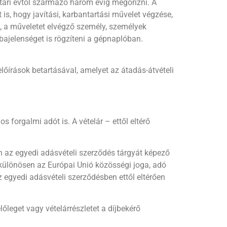
ptári évtől származó három évig megőrizni. A
is, hogy javítási, karbantartási művelet végzése,
et, a műveletet elvégző személy, személyek
bajelenséget is rögzíteni a gépnaplóban.
írások betartásával, amelyet az átadás-átvételi
 forgalmi adót is. A vételár – ettől eltérő
n az egyedi adásvételi szerződés tárgyát képező
 különösen az Európai Unió közösségi joga, adó
egyedi adásvételi szerződésben ettől eltérően
lőleget vagy vételárrészletet a díjbekérő