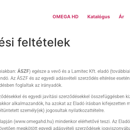
OMEGA HD
Katalógus
Ár
si feltételek
bbiakban:
ÁSZF
) egésze a vevő és a Lamitec Kft. eladó (továbbia
dó. Az ÁSZF és az egyedi adásvételi szerződés eltérése esetén 
ődésben foglaltak az irányadók.
ződésekkel és egyedi javítási szerződésekkel összefüggésben ki
kor alkalmazandók, ha azokat az Eladó írásban kifejezetten meg
tüntetett személy(ek) jogosultak nyilatkozattételre.
lapján (www.omegahd.hu) mindenkor elérhetővé teszi. Az Eladó
övetően megkötött egyedi adásvételi szerződések jogviszonyáb