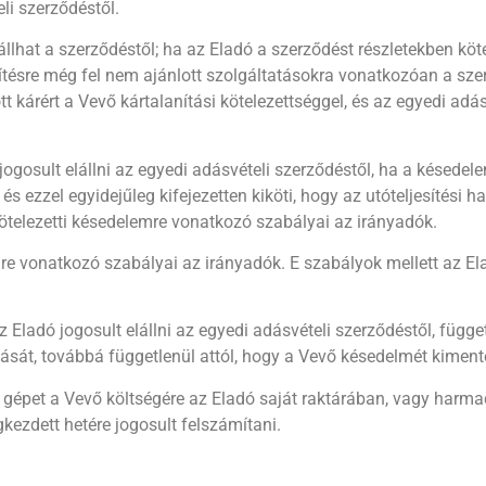
li szerződéstől.
llhat a szerződéstől; ha az Eladó a szerződést részletekben kötel
jesítésre még fel nem ajánlott szolgáltatásokra vonatkozóan a sz
 kárért a Vevő kártalanítási kötelezettséggel, és az egyedi adás
gosult elállni az egyedi adásvételi szerződéstől, ha a késedel
s ezzel egyidejűleg kifejezetten kiköti, hogy az utóteljesítési hat
ötelezetti késedelemre vonatkozó szabályai az irányadók.
e vonatkozó szabályai az irányadók. E szabályok mellett az Ela
z Eladó jogosult elállni az egyedi adásvételi szerződéstől, függ
lását, továbbá függetlenül attól, hogy a Vevő késedelmét kimente
 gépet a Vevő költségére az Eladó saját raktárában, vagy harma
kezdett hetére jogosult felszámítani.